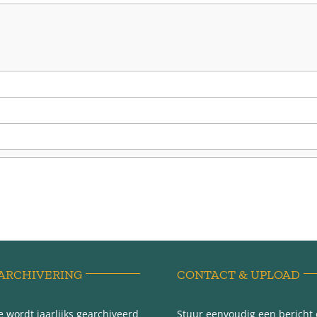
ARCHIVERING
CONTACT & UPLOAD
 wordt jaarlijks gearchiveerd
Stuur eenvoudig een bericht e