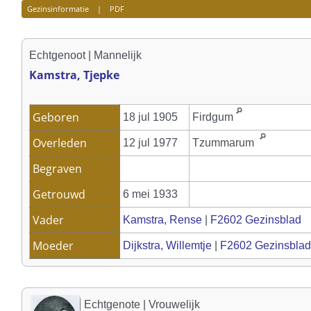
Gezinsinformatie
|
PDF
Echtgenoot | Mannelijk
Kamstra, Tjepke
Geboren
18 jul 1905
Firdgum
Overleden
12 jul 1977
Tzummarum
Begraven
Getrouwd
6 mei 1933
Vader
Kamstra, Rense
|
F2602 Gezinsblad
Moeder
Dijkstra, Willemtje
|
F2602 Gezinsblad
Echtgenote | Vrouwelijk