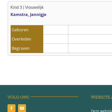
Kind 3 | Vrouwelijk
Kamstra, Jannigje
Geboren
Overleden
Begraven
VOLG ONS
WEBSITE 
Deze website