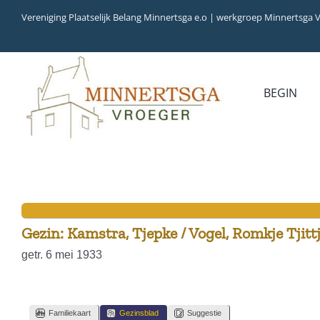
Ga
Vereniging Plaatselijk Belang Minnertsga e.o | werkgroep Minnertsga 
naar
inhoud
BEGIN
MEDIA
INVENTARIS
COLLECTIEBANK
ARCHIEFSTUKKEN
AUDIO
VERHALEN
VIDEO (FILM)
AANWINSTEN
INWONERS 65+ IN 1979
Gezin: Kamstra, Tjepke / Vogel, Romkje Tjittj
getr. 6 mei 1933
Familiekaart
Gezinsblad
Suggestie