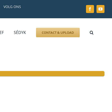
VOLG ONS
EF
SÉDYK
CONTACT & UPLOAD
ZOEK AFBEELDING
FOTO
DOCUMENT
GRAFZERK
ALLLES