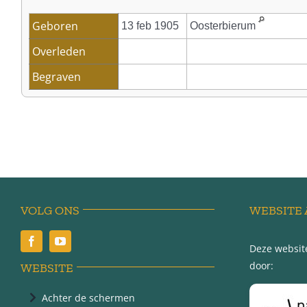
Geboren
13 feb 1905
Oosterbierum
Overleden
Begraven
VOLG ONS
WEBSITE 
Deze website
door:
WEBSITE
Achter de schermen