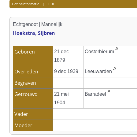
Gezinsinformatie
|
PDF
Echtgenoot | Mannelijk
Hoekstra, Sijbren
Geboren
21 dec
Oosterbierum
1879
Overleden
9 dec 1939
Leeuwarden
Begraven
Getrouwd
21 mei
Barradeel
1904
Vader
Moeder