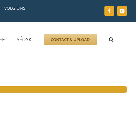
VOLG ONS
EF
SÉDYK
CONTACT & UPLOAD
ZOEK AFBEELDING
FOTO
DOCUMENT
GRAFZERK
ALLLES