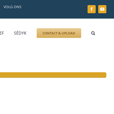
VOLG ONS
EF
SÉDYK
CONTACT & UPLOAD
ZOEK AFBEELDING
FOTO
DOCUMENT
GRAFZERK
ALLLES