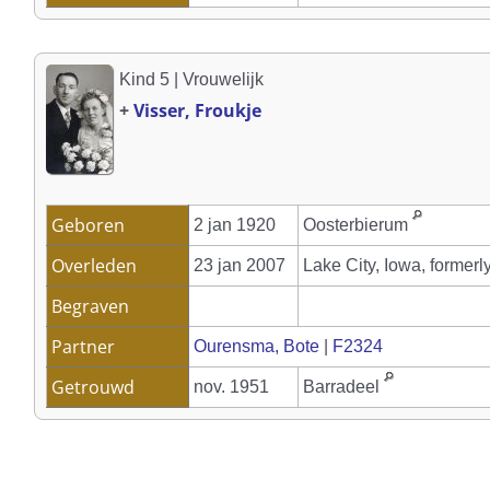
Kind 5 | Vrouwelijk
+
Visser, Froukje
Geboren
2 jan 1920
Oosterbierum
Overleden
23 jan 2007
Lake City, Iowa, formerl
Begraven
Partner
Ourensma, Bote
|
F2324
Getrouwd
nov. 1951
Barradeel