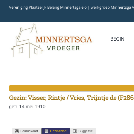
Ga
Vereniging Plaatselijk Belang Minnertsga e.o | werkgroep Minnertsga 
naar
inhoud
BEGIN
MEDIA
INVENTARIS
COLLECTIEBANK
ARCHIEFSTUKKEN
AUDIO
VERHALEN
VIDEO (FILM)
AANWINSTEN
INWONERS 65+ IN 1979
Gezin: Visser, Rintje / Vries, Trijntje de (F286
getr. 14 mei 1910
Familiekaart
Gezinsblad
Suggestie