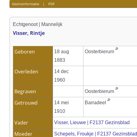
Gezinsinformatie
|
PDF
Echtgenoot | Mannelijk
Visser, Rintje
Geboren
18 aug
Oosterbierum
1883
Overleden
14 dec
1960
Begraven
Oosterbierum
Getrouwd
14 mei
Barradeel
1910
Vader
Visser, Lieuwe
|
F2137 Gezinsblad
Moeder
Schepels, Froukje
|
F2137 Gezinsbla