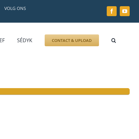
VOLG ONS
EF
SÉDYK
CONTACT & UPLOAD
ZOEK AFBEELDING
FOTO
DOCUMENT
GRAFZERK
ALLLES