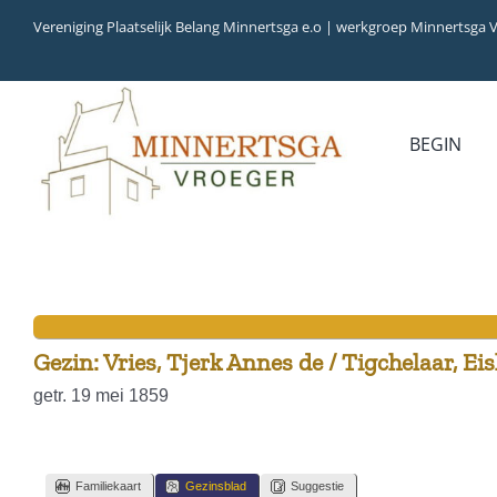
Ga
Vereniging Plaatselijk Belang Minnertsga e.o | werkgroep Minnertsga 
naar
inhoud
BEGIN
MEDIA
INVENTARIS
COLLECTIEBANK
ARCHIEFSTUKKEN
AUDIO
VERHALEN
VIDEO (FILM)
AANWINSTEN
INWONERS 65+ IN 1979
Gezin: Vries, Tjerk Annes de / Tigchelaar, Ei
getr. 19 mei 1859
Familiekaart
Gezinsblad
Suggestie