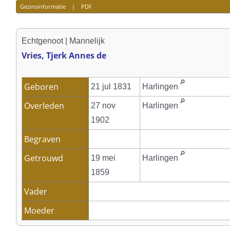
Gezinsinformatie
|
PDF
Echtgenoot | Mannelijk
Vries, Tjerk Annes de
Geboren
21 jul 1831
Harlingen
Overleden
27 nov
Harlingen
1902
Begraven
Getrouwd
19 mei
Harlingen
1859
Vader
Moeder