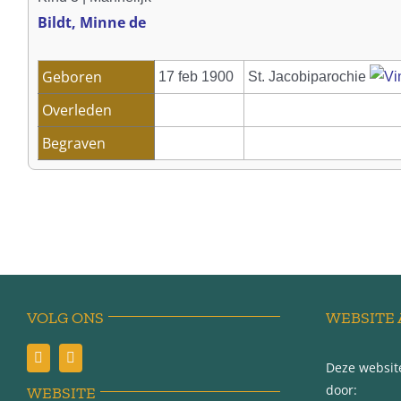
Bildt, Minne de
Geboren
17 feb 1900
St. Jacobiparochie
Overleden
Begraven
VOLG ONS
WEBSITE 
Deze website
door:
WEBSITE