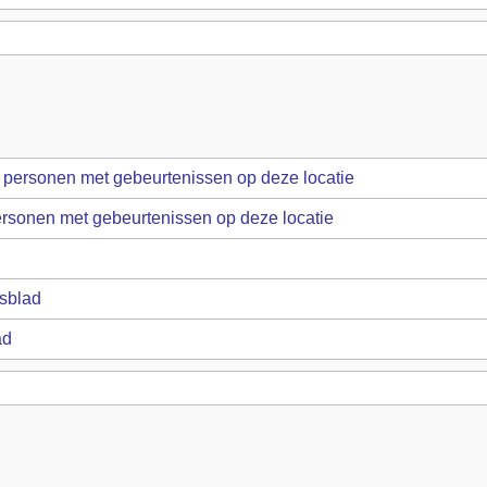
sblad
ad