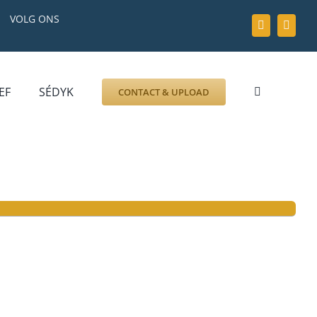
VOLG ONS
EF
SÉDYK
CONTACT & UPLOAD
ZOEK AFBEELDING
FOTO
DOCUMENT
GRAFZERK
ALLLES