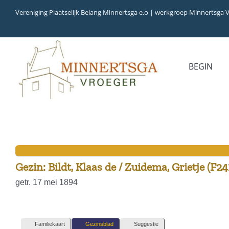
Ga
Vereniging Plaatselijk Belang Minnertsga e.o | werkgroep Minnertsga 
naar
inhoud
BEGIN
MEDIA
INVENTARIS
COLLECTIEBANK
ARCHIEFSTUKKEN
AUDIO
VERHALEN
VIDEO (FILM)
AANWINSTEN
INWONERS 65+ IN 1979
Gezin: Bildt, Klaas de / Zuidema, Grietje (F24
getr. 17 mei 1894
Familiekaart
Gezinsblad
Suggestie