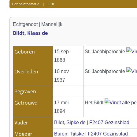
Gezinsinformatie
|
PDF
Echtgenoot | Mannelijk
Bildt, Klaas de
Geboren
15 sep
St. Jacobiparochie
1868
Overleden
10 nov
St. Jacobiparochie
1937
Begraven
Getrouwd
17 mei
Het Bildt
1894
Vader
Bildt, Sipke de
|
F2407 Gezinsblad
Moeder
Buren, Tjitske
|
F2407 Gezinsblad