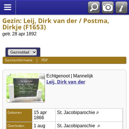
Gezin: Leij, Dirk van der / Postma,
Dirkje (F1653)
getr. 28 apr 1892
Gezinsinformatie
|
PDF
Echtgenoot | Mannelijk
Leij, Dirk van der
Geboren
15 apr
St. Jacobiparochie
1866
Overleden
1 aug
St. Jacobiparochie