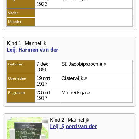
1923
Vader
Moeder
Kind 1 | Mannelijk
Leij, Harmen van der
Geboren
7 dec
St. Jacobiparochie
1896
Overleden
19 mrt
Oisterwijk
1917
Begraven
23 mrt
Minnertsga
1917
Kind 2 | Mannelijk
Leij, Sjoerd van der