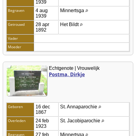
1939
Begraven
4 aug
Minnertsga
1939
Getrouwd
28 apr
Het Bildt
1892
Vader
Moeder
Echtgenote | Vrouwelijk
Postma, Dirkje
Geboren
16 dec
St. Annaparochie
1867
Overleden
24 feb
St. Jacobiparochie
1923
Begraven
27 feb
Minnertsga