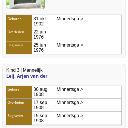
Geboren
31 okt
Minnertsga
1902
Overleden
22 jun
1976
Begraven
25 jun
Minnertsga
1976
Kind 3 | Mannelijk
Leij, Arjen van der
Geboren
30 aug
Minnertsga
1908
Overleden
17 sep
Minnertsga
1908
Begraven
19 sep
Minnertsga
1908