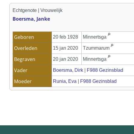
Echtgenote | Vrouwelijk
Boersma, Janke
Geboren
20 feb 1928
Minnertsga
Overleden
15 jan 2020
Tzummarum
Begraven
20 jan 2020
Minnertsga
Vader
Boersma, Dirk
|
F988 Gezinsblad
Moeder
Runia, Eva
|
F988 Gezinsblad