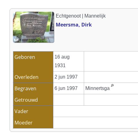
Echtgenoot | Mannelijk
Meersma, Dirk
Geboren
16 aug
1931
Overleden
2 jun 1997
Begraven
6 jun 1997
Minnertsga
Getrouwd
Vader
Moeder