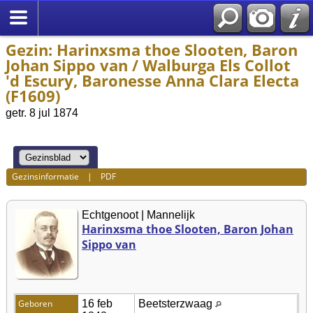
Gezin: Harinxsma thoe Slooten, Baron
Johan Sippo van / Walburga Els Collot
'd Escury, Baronesse Anna Clara Electa
(F1609)
getr. 8 jul 1874
Gezinsinformatie
|
PDF
Echtgenoot | Mannelijk
Harinxsma thoe Slooten, Baron Johan
Sippo van
Geboren
16 feb
Beetsterzwaag