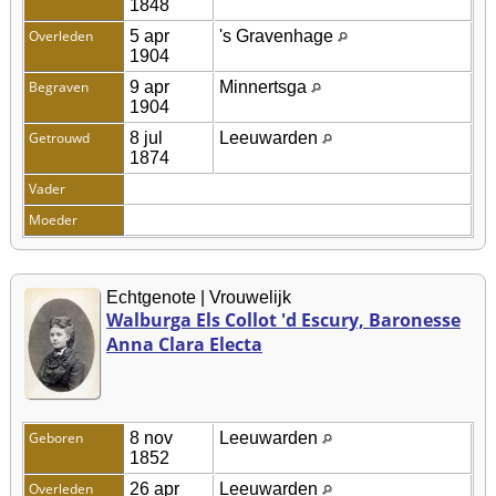
1848
Overleden
5 apr
's Gravenhage
1904
Begraven
9 apr
Minnertsga
1904
Getrouwd
8 jul
Leeuwarden
1874
Vader
Moeder
Echtgenote | Vrouwelijk
Walburga Els Collot 'd Escury, Baronesse
Anna Clara Electa
Geboren
8 nov
Leeuwarden
1852
Overleden
26 apr
Leeuwarden