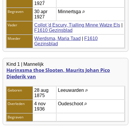
1927
Begraven
30 apr
Minnertsga
1927
Vader
Collot 'd Escury, Tjalling Minne Watze Els
|
F1610 Gezinsblad
Moeder
Wierdsma, Maria Taad
|
F1610
Gezinsblad
Kind 1 | Mannelijk
Harinxsma thoe Slooten, Maurits Johan Pico
Diederik van
Geboren
28 aug
Leeuwarden
1875
Overleden
4 nov
Oudeschoot
1936
Begraven