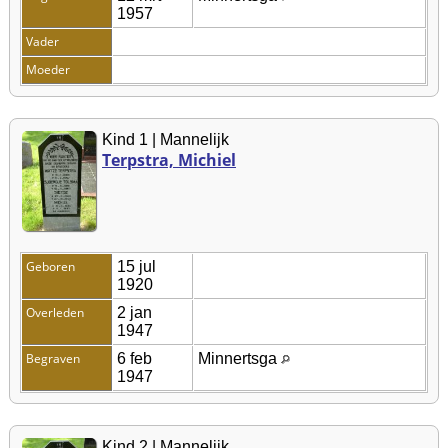
1957
Vader
Moeder
Kind 1 | Mannelijk
Terpstra, Michiel
Geboren
15 jul
1920
Overleden
2 jan
1947
Begraven
6 feb
Minnertsga
1947
Kind 2 | Mannelijk