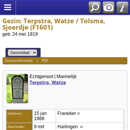
Gezin: Terpstra, Watze / Tolsma,
Sjoerdje (F1601)
getr. 24 mei 1919
Gezinsinformatie
|
PDF
Echtgenoot | Mannelijk
Terpstra, Watze
Geboren
15 jan
Franeker
1888
Overleden
9 mrt
Harlingen