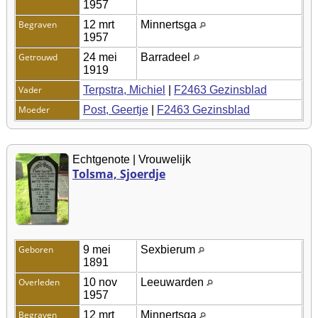
1957
Begraven
12 mrt
Minnertsga
1957
Getrouwd
24 mei
Barradeel
1919
Vader
Terpstra, Michiel
|
F2463 Gezinsblad
Moeder
Post, Geertje
|
F2463 Gezinsblad
Echtgenote | Vrouwelijk
Tolsma, Sjoerdje
Geboren
9 mei
Sexbierum
1891
Overleden
10 nov
Leeuwarden
1957
Begraven
12 mrt
Minnertsga