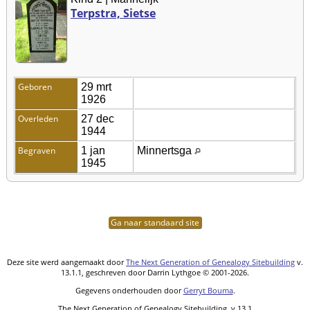
Terpstra, Sietse
Geboren
29 mrt
1926
Overleden
27 dec
1944
Begraven
1 jan
Minnertsga
1945
Ga naar standaard site
Deze site werd aangemaakt door
The Next Generation of Genealogy Sitebuilding
v.
13.1.1, geschreven door Darrin Lythgoe © 2001-2026.
Gegevens onderhouden door
Gerryt Bouma
.
The Next Generation of Genealogy Sitebuilding, v.13.1