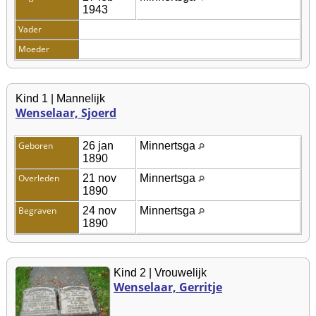
1943
Vader
Moeder
Kind 1 | Mannelijk
Wenselaar, Sjoerd
Geboren
26 jan
Minnertsga
1890
Overleden
21 nov
Minnertsga
1890
Begraven
24 nov
Minnertsga
1890
Kind 2 | Vrouwelijk
Wenselaar, Gerritje