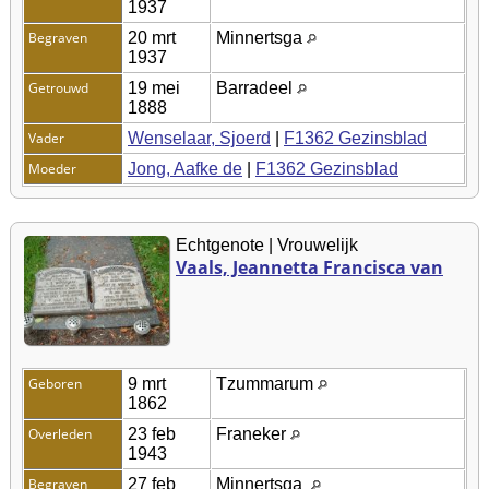
1937
Begraven
20 mrt
Minnertsga
1937
Getrouwd
19 mei
Barradeel
1888
Vader
Wenselaar, Sjoerd
|
F1362 Gezinsblad
Moeder
Jong, Aafke de
|
F1362 Gezinsblad
Echtgenote | Vrouwelijk
Vaals, Jeannetta Francisca van
Geboren
9 mrt
Tzummarum
1862
Overleden
23 feb
Franeker
1943
Begraven
27 feb
Minnertsga