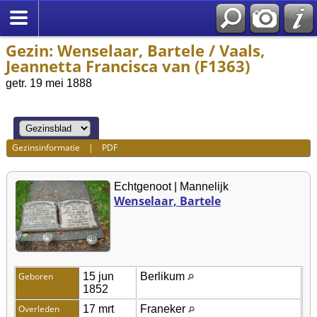
Gezin: Wenselaar, Bartele / Vaals,
Jeannetta Francisca van (F1363)
getr. 19 mei 1888
Gezinsinformatie
|
PDF
Echtgenoot | Mannelijk
Wenselaar, Bartele
Geboren
15 jun
Berlikum
1852
Overleden
17 mrt
Franeker