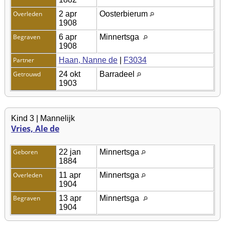
Overleden
2 apr
Oosterbierum
1908
Begraven
6 apr
Minnertsga
1908
Partner
Haan, Nanne de
|
F3034
Getrouwd
24 okt
Barradeel
1903
Kind 3 | Mannelijk
Vries, Ale de
Geboren
22 jan
Minnertsga
1884
Overleden
11 apr
Minnertsga
1904
Begraven
13 apr
Minnertsga
1904