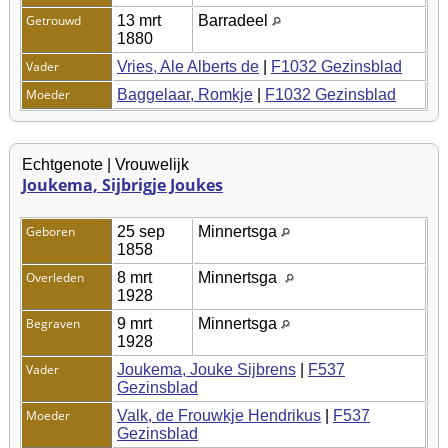
Getrouwd
13 mrt
Barradeel
1880
Vader
Vries, Ale Alberts de
|
F1032 Gezinsblad
Moeder
Baggelaar, Romkje
|
F1032 Gezinsblad
Echtgenote | Vrouwelijk
Joukema, Sijbrigje Joukes
Geboren
25 sep
Minnertsga
1858
Overleden
8 mrt
Minnertsga
1928
Begraven
9 mrt
Minnertsga
1928
Vader
Joukema, Jouke Sijbrens
|
F537
Gezinsblad
Moeder
Valk, de Frouwkje Hendrikus
|
F537
Gezinsblad