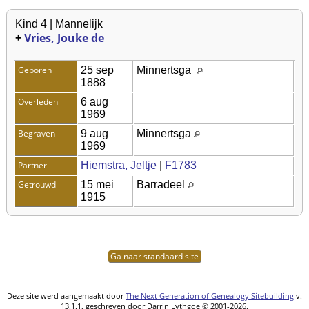
Kind 4 | Mannelijk
+
Vries, Jouke de
Geboren
25 sep
Minnertsga
1888
Overleden
6 aug
1969
Begraven
9 aug
Minnertsga
1969
Partner
Hiemstra, Jeltje
|
F1783
Getrouwd
15 mei
Barradeel
1915
Ga naar standaard site
Deze site werd aangemaakt door
The Next Generation of Genealogy Sitebuilding
v.
13.1.1, geschreven door Darrin Lythgoe © 2001-2026.