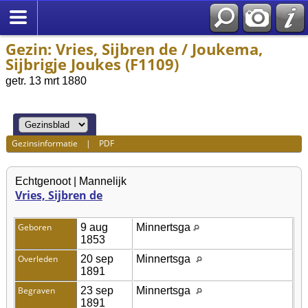
Gezin: Vries, Sijbren de / Joukema,
Sijbrigje Joukes (F1109)
getr. 13 mrt 1880
Gezinsinformatie
|
PDF
Echtgenoot | Mannelijk
Vries, Sijbren de
Geboren
9 aug
Minnertsga
1853
Overleden
20 sep
Minnertsga
1891
Begraven
23 sep
Minnertsga
1891