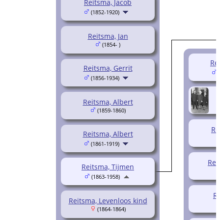
Reitsma, Jacob
(1852-1920)
Reitsma, Jan
(1854- )
Re
Reitsma, Gerrit
(
(1856-1934)
Reitsma, Albert
(1859-1860)
Re
Reitsma, Albert
(1861-1919)
Rei
Reitsma, Tijmen
(1863-1958)
Re
Reitsma, Levenloos kind
(1864-1864)