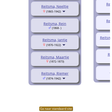
Rei
Reitsma, Neeltje
(1865-1942)
Rei
Reitsma, Rein
(1868- )
Reitsm
Reitsma, Jantje
(1870-1922)
Re
Reitsma, Maartje
(1872-1873)
R
Reitsma, Riemer
(1874-1942)
Ga naar standaard site