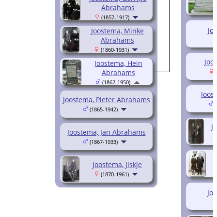
Abrahams
(1857-1917)
Joo
Joostema, Minke
Abrahams
(1860-1931)
Joos
Joostema, Hein
Abrahams
(
(1862-1950)
Joos
Joostema, Pieter Abrahams
(
(1865-1942)
J
Joostema, Jan Abrahams
(1867-1933)
Joostema, Jiskje
(1870-1961)
Jo