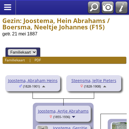
Gezin: Joostema, Hein Abrahams /
Boersma, Neeltje Johannes (F15)
getr. 21 mei 1887
Familiekaart
|
PDF
Joostema, Abraham Heins
Steensma, Jeltje Pieters
(1828-1901)
(1828-1908)
Joostema, Antje Abrahams
(1855-1936)
Joostema, Gerritje