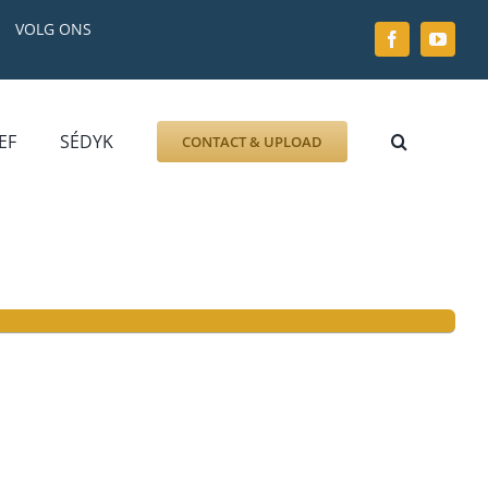
VOLG ONS
EF
SÉDYK
CONTACT & UPLOAD
ZOEK AFBEELDING
FOTO
DOCUMENT
GRAFZERK
ALLLES