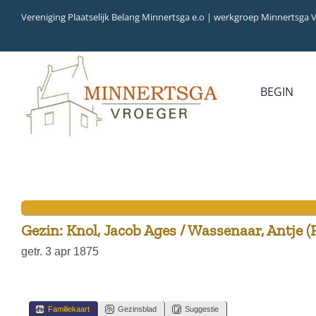
Ga
Vereniging Plaatselijk Belang Minnertsga e.o | werkgroep Minnertsga 
naar
inhoud
BEGIN
MEDIA
INVENTARIS
COLLECTIEBANK
ARCHIEFSTUKKEN
AUDIO
VERHALEN
VIDEO (FILM)
AANWINSTEN
INWONERS 65+ IN 1979
Gezin: Knol, Jacob Ages / Wassenaar, Antje (
getr. 3 apr 1875
Familiekaart
Gezinsblad
Suggestie