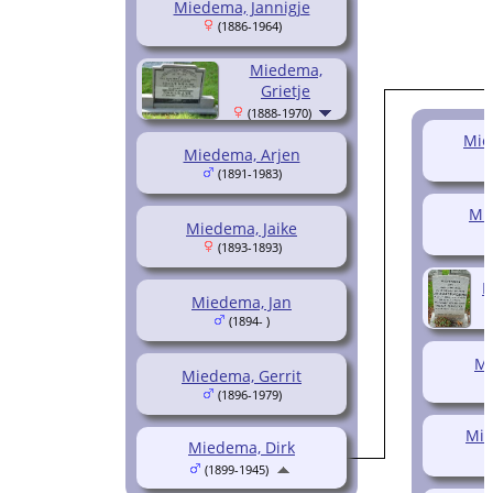
Miedema, Jannigje
(1886-1964)
Miedema,
Grietje
(1888-1970)
Mie
Miedema, Arjen
(1891-1983)
Mi
Miedema, Jaike
(1893-1893)
M
Miedema, Jan
(1894- )
Mi
Miedema, Gerrit
(1896-1979)
Mie
Miedema, Dirk
(1899-1945)