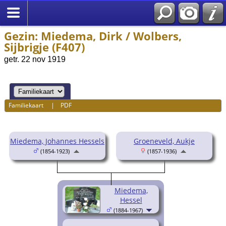
Gezin: Miedema, Dirk / Wolbers,
Sijbrigje (F407)
getr. 22 nov 1919
Familiekaart
|
PDF
Miedema, Johannes Hessels
Groeneveld, Aukje
(1854-1923)
(1857-1936)
Miedema,
Hessel
(1884-1967)