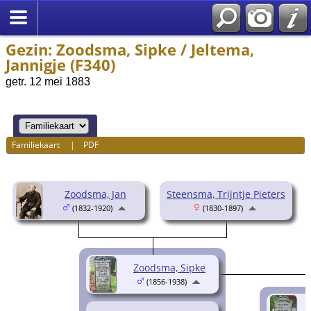
Gezin: Zoodsma, Sipke / Jeltema,
Jannigje (F340)
getr. 12 mei 1883
Familiekaart
|
PDF
Zoodsma, Jan
Steensma, Trijntje Pieters
(1832-1920)
(1830-1897)
Zoodsma, Sipke
(1856-1938)