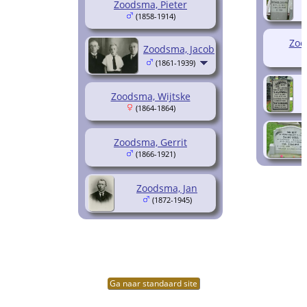
Zoodsma, Pieter
(1858-1914)
Zoo
Zoodsma, Jacob
(1861-1939)
Zoodsma, Wijtske
(1864-1864)
Zoodsma, Gerrit
(1866-1921)
Zoodsma, Jan
(1872-1945)
Ga naar standaard site