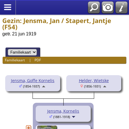
Gezin: Jensma, Jan / Stapert, Jantje
(F54)
getr. 21 jun 1919
Familiekaart
|
PDF
Jensma, Goffe Kornelis
Helder, Wietske
(1854-1937)
(1856-1931)
Jensma, Kornelis
(1881-1918)