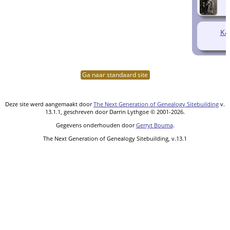
Kat
Ga naar standaard site
Deze site werd aangemaakt door
The Next Generation of Genealogy Sitebuilding
v.
13.1.1, geschreven door Darrin Lythgoe © 2001-2026.
Gegevens onderhouden door
Gerryt Bouma
.
The Next Generation of Genealogy Sitebuilding, v.13.1