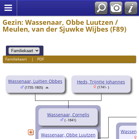
Gezin: Wassenaar, Obbe Luutzen /
Meulen, van der Sjuwke Wijbes (F89)
Familiekaart
|
PDF
Wassenaar, Luitjen Obbes
Heds, Trijntje Johannes
(1741- )
(1735-1805)
Wassenaar, Cornelis
( -1841)
Wassena
Wassenaar, Obbe Luutzen
(