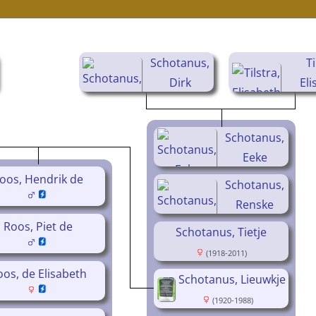
Schotanus,
Ti
Dirk
Eli
(1889-1962)
(18
Schotanus,
Eeke
(1914-2006)
oos, Hendrik de
Schotanus,
Renske
Roos, Piet de
(1916- )
Schotanus, Tietje
(1918-2011)
os, de Elisabeth
Schotanus, Lieuwkje
(1920-1988)