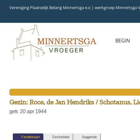
Ga
Vereniging Plaatselijk Belang Minnertsga e.o | werkgroep Minnertsga 
naar
inhoud
BEGIN
MEDIA
INVENTARIS
COLLECTIEBANK
ARCHIEFSTUKKEN
AUDIO
VERHALEN
VIDEO (FILM)
AANWINSTEN
INWONERS 65+ IN 1979
Gezin: Roos, de Jan Hendriks / Schotanus, Li
getr. 20 apr 1944
Familiekaart
Gezinsblad
Suggestie