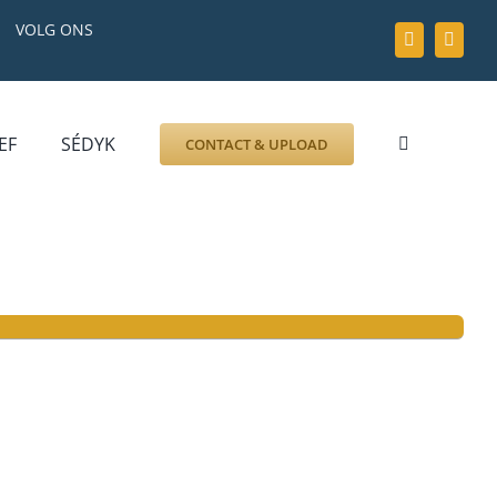
VOLG ONS
EF
SÉDYK
CONTACT & UPLOAD
ZOEK AFBEELDING
FOTO
DOCUMENT
GRAFZERK
ALLLES