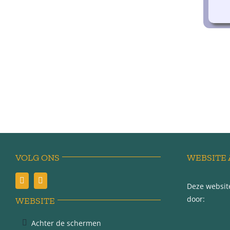
VOLG ONS
WEBSITE 
Deze website
door:
WEBSITE
Achter de schermen