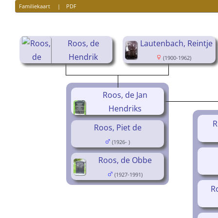
Familiekaart
|
PDF
Roos, de
Lautenbach, Reintje
Hendrik
(1900-1962)
(1888-1971)
Roos, de Jan
Hendriks
R
(1919-1984)
Roos, Piet de
(1926- )
Roos, de Obbe
(1927-1991)
Ro