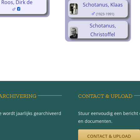
Roos, Dirk de
Schotanus, Klaas
(1923-1991)
Schotanus,
Christoffel
(1930-1992)
ARCHIVERING
CONTACT & UPLOAD
 wordt jaarlijks gearchiveerd
Stuur eenvoudig een bericht e
en documenten.
CONTACT & UPLOAD