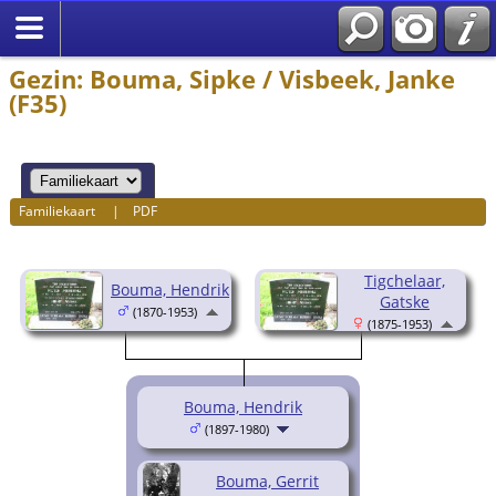
Gezin: Bouma, Sipke / Visbeek, Janke
(F35)
Familiekaart
|
PDF
Tigchelaar,
Bouma, Hendrik
Gatske
(1870-1953)
(1875-1953)
Bouma, Hendrik
(1897-1980)
Bouma, Gerrit