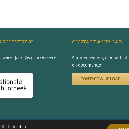
ARCHIVERING
CONTACT & UPLOAD
 wordt jaarlijks gearchiveerd
Stuur eenvoudig een bericht e
en documenten.
CONTACT & UPLOAD
012 -2026 | Werkgroep Minnertsga Vroeger | Ontwerp en beheer Gerryt Bou
ite te bieden.