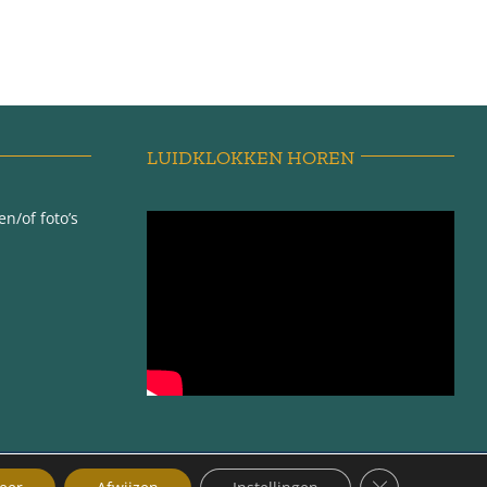
LUIDKLOKKEN HOREN
n/of foto’s
ma |
Sluit AVG/GDP