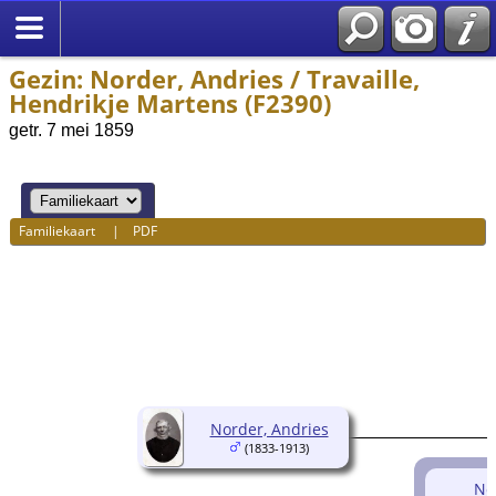
Gezin: Norder, Andries / Travaille,
Hendrikje Martens (F2390)
getr. 7 mei 1859
Familiekaart
|
PDF
Norder, Andries
(1833-1913)
Nor