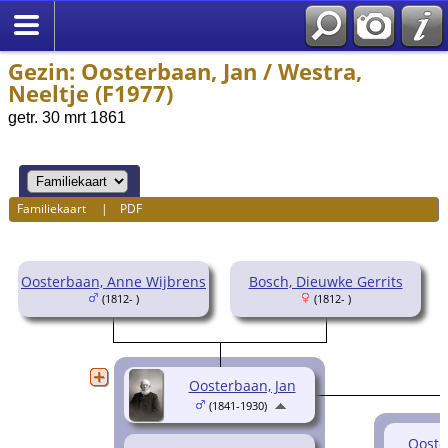
Gezin: Oosterbaan, Jan / Westra,
Neeltje (F1977)
getr. 30 mrt 1861
Familiekaart
|
PDF
Oosterbaan, Anne Wijbrens
Bosch, Dieuwke Gerrits
(1812- )
(1812- )
Oosterbaan, Jan
(1841-1930)
Ooste