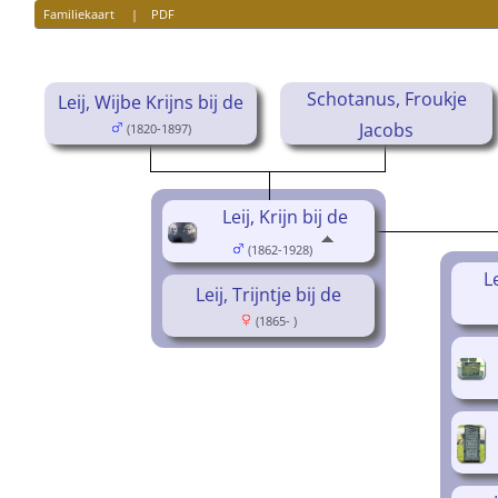
Familiekaart
|
PDF
Schotanus, Froukje
Leij, Wijbe Krijns bij de
Jacobs
(1820-1897)
(1821-1869)
Leij, Krijn bij de
(1862-1928)
Le
Leij, Trijntje bij de
(1865- )