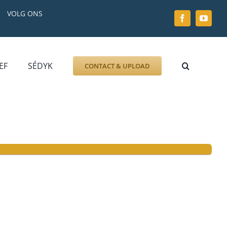
VOLG ONS
EF
SÉDYK
CONTACT & UPLOAD
ZOEK AFBEELDING
FOTO
DOCUMENT
GRAFZERK
ALLLES