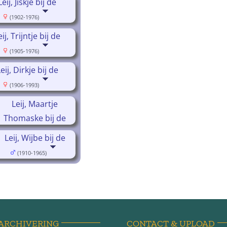
Leij, Jiskje bij de
(1902-1976)
eij, Trijntje bij de
(1905-1976)
eij, Dirkje bij de
(1906-1993)
Leij, Maartje
Thomaske bij de
(1908-1980)
Leij, Wijbe bij de
(1910-1965)
ARCHIVERING
CONTACT & UPLOAD