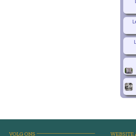
L
L
VOLG ONS
WEBSITE 