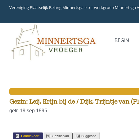
Ga
Vereniging Plaatselijk Belang Minnertsga e.o | werkgroep Minnertsga 
naar
inhoud
BEGIN
MEDIA
INVENTARIS
COLLECTIEBANK
ARCHIEFSTUKKEN
AUDIO
VERHALEN
VIDEO (FILM)
AANWINSTEN
INWONERS 65+ IN 1979
Gezin: Leij, Krijn bij de / Dijk, Trijntje van (F
getr. 19 sep 1895
Familiekaart
Gezinsblad
Suggestie