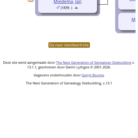
Miedema, Jan
(1839- )
Mi
Ga naar standaard site
Deze site werd aangemaakt door
The Next Generation of Genealogy Sitebuilding
v.
13.1.1, geschreven door Darrin Lythgoe © 2001-2026.
Gegevens onderhouden door
Gerryt Bouma
.
The Next Generation of Genealogy Sitebuilding, v.13.1