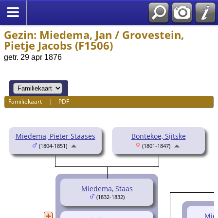
Gezin: Miedema, Jan / Grovestein,
Pietje Jacobs (F1506)
getr. 29 apr 1876
Familiekaart
|
PDF
Miedema, Pieter Staases
Bontekoe, Sijtske
(1804-1851)
(1801-1847)
Miedema, Staas
(1832-1832)
Mie