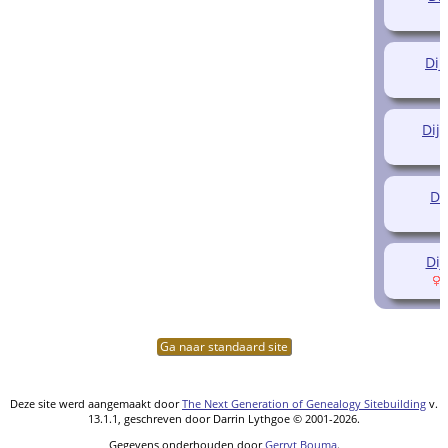
Dij
Dij
Di
Dij
(
Ga naar standaard site
Deze site werd aangemaakt door
The Next Generation of Genealogy Sitebuilding
v.
13.1.1, geschreven door Darrin Lythgoe © 2001-2026.
Gegevens onderhouden door
Gerryt Bouma
.