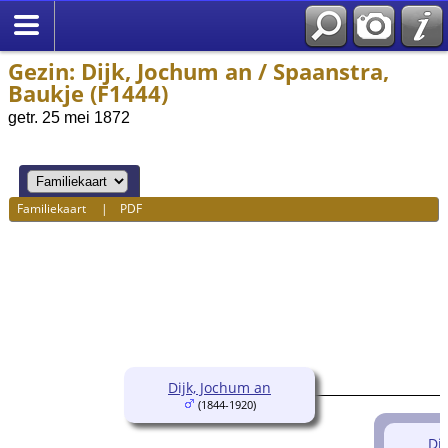
Gezin: Dijk, Jochum an / Spaanstra,
Baukje (F1444)
getr. 25 mei 1872
Familiekaart
|
PDF
Dijk, Jochum an
(1844-1920)
Dij