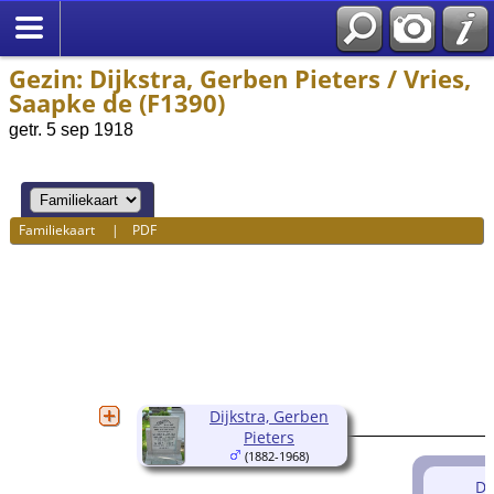
Gezin: Dijkstra, Gerben Pieters / Vries,
Saapke de (F1390)
getr. 5 sep 1918
Familiekaart
|
PDF
Dijkstra, Gerben
Pieters
(1882-1968)
Di