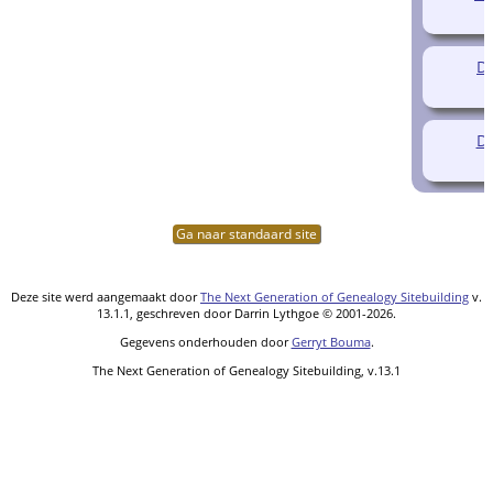
Di
Di
Ga naar standaard site
Deze site werd aangemaakt door
The Next Generation of Genealogy Sitebuilding
v.
13.1.1, geschreven door Darrin Lythgoe © 2001-2026.
Gegevens onderhouden door
Gerryt Bouma
.
The Next Generation of Genealogy Sitebuilding, v.13.1