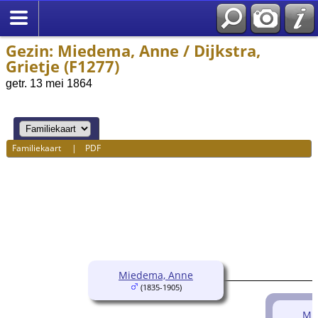
Gezin: Miedema, Anne / Dijkstra,
Grietje (F1277)
getr. 13 mei 1864
Familiekaart
|
PDF
Miedema, Anne
(1835-1905)
Mie