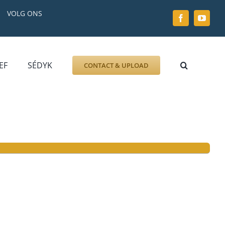
VOLG ONS
EF
SÉDYK
CONTACT & UPLOAD