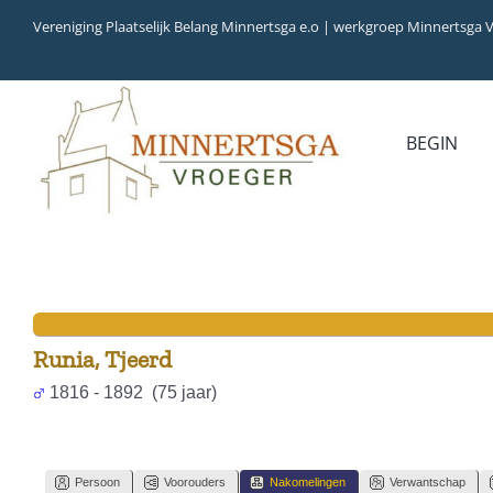
Ga
Vereniging Plaatselijk Belang Minnertsga e.o | werkgroep Minnertsga 
naar
inhoud
BEGIN
Runia, Tjeerd
1816 - 1892 (75 jaar)
Persoon
Voorouders
Nakomelingen
Verwantschap