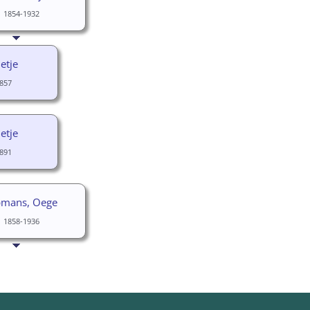
1854-1932
etje
857
etje
891
mans, Oege
1858-1936