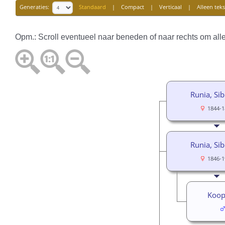
Generaties:
Standaard
|
Compact
|
Verticaal
|
Alleen teks
Opm.: Scroll eventueel naar beneden of naar rechts om alle
Runia, Sib
1844-1
Runia, Sib
1846-1
Koop