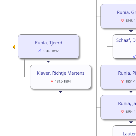
Runia, Gr
1848-1
Schaaf, 
Runia, Tjeerd
1816-1892
Klaver, Richtje Martens
Runia, Pi
1815-1894
1851-1
Runia, J
1854-1
Lauten