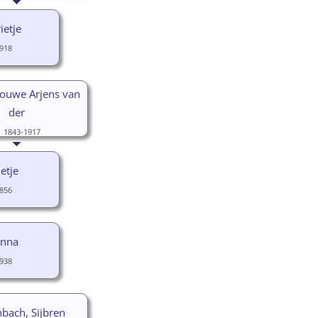
ietje
918
Douwe Arjens van
der
1843-1917
etje
856
anna
938
bach, Sijbren