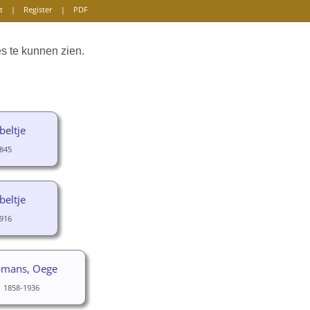
t
|
Register
|
PDF
s te kunnen zien.
beltje
845
beltje
916
mans, Oege
1858-1936