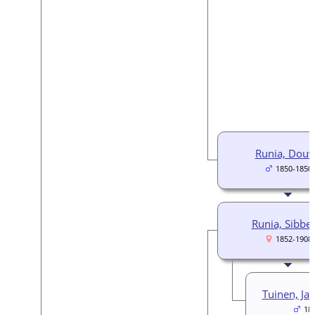
Runia, Dou
1850-1850
Runia, Sibbel
1852-1908
Tuinen, Jan
18