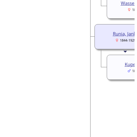
Wassena
18
Runia, Jank
1844-1929
Kuper
18