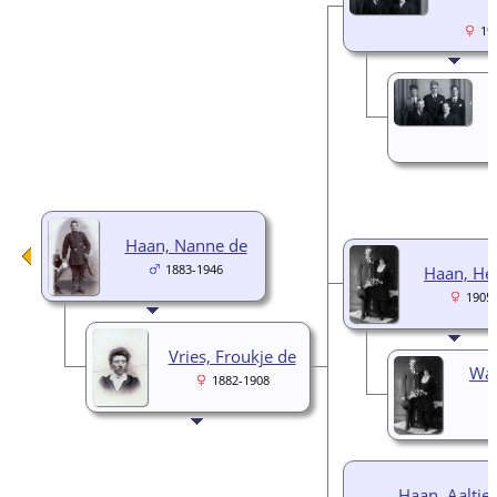
19
Haan, Nanne de
1883-1946
Haan, He
1905
Vries, Froukje de
Wal
1882-1908
Haan, Aaltje