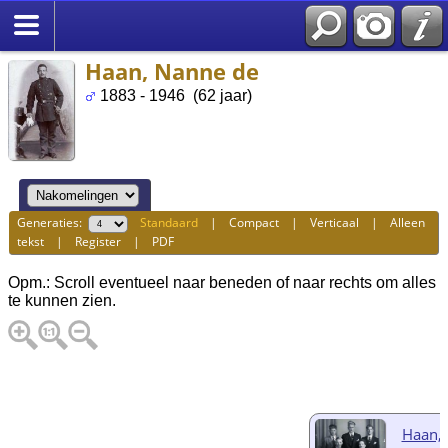
Haan, Nanne de
1883 - 1946 (62 jaar)
Generaties:
Standaard
|
Compact
|
Verticaal
|
Alleen
tekst
|
Register
|
PDF
Opm.: Scroll eventueel naar beneden of naar rechts om alles
te kunnen zien.
Haan, S