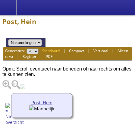
Post, Hein
Generaties:
Standaard
|
Compact
|
Verticaal
|
Alleen
tekst
|
Register
|
PDF
Opm.: Scroll eventueel naar beneden of naar rechts om alles
te kunnen zien.
Post, Hein