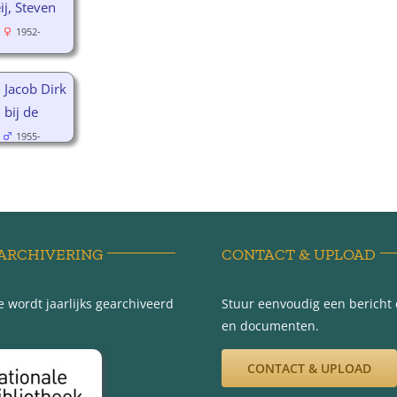
ij, Steven
1952-
, Jacob Dirk
bij de
1955-
ARCHIVERING
CONTACT & UPLOAD
 wordt jaarlijks gearchiveerd
Stuur eenvoudig een bericht e
en documenten.
CONTACT & UPLOAD