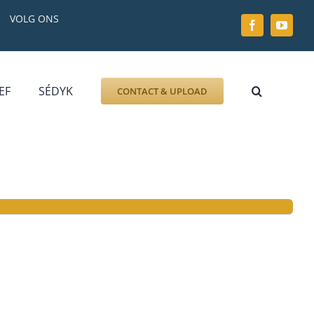
VOLG ONS
EF
SÉDYK
CONTACT & UPLOAD