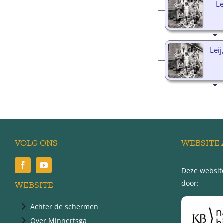
Le
Leij
VOLG ONS
WEBSITE 
Deze website
door:
WEBSITE
Achter de schermen
Over Minnertsga