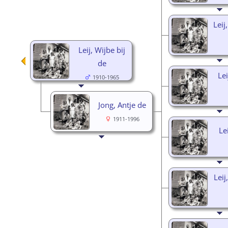
Leij
Leij, Wijbe bij
de
Lei
1910-1965
Jong, Antje de
1911-1996
Le
Leij