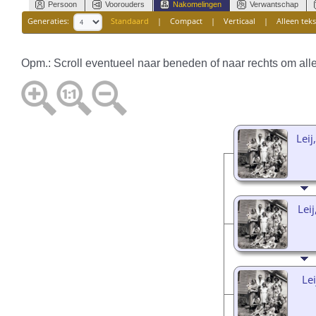
Persoon
Voorouders
Nakomelingen
Verwantschap
Generaties:
Standaard
|
Compact
|
Verticaal
|
Alleen teks
Opm.: Scroll eventueel naar beneden of naar rechts om alle
Leij
Leij
Lei