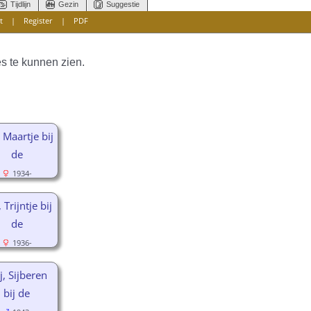
Tijdlijn
Gezin
Suggestie
t
|
Register
|
PDF
s te kunnen zien.
, Maartje bij
de
1934-
, Trijntje bij
de
1936-
j, Sijberen
bij de