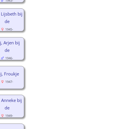
1943-
, Lijsbeth bij
de
1945-
j, Arjen bij
de
1946-
ij, Froukje
1947-
, Anneke bij
de
1949-