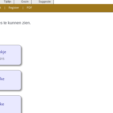
Tijdlijn
Gezin
Suggestie
t
|
Register
|
PDF
s te kunnen zien.
mkje
015
fke
pke