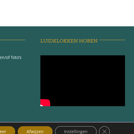
LUIDKLOKKEN HOREN
n/of foto’s
ma |
Sluit AVG/GDP
eer
Afwijzen
Instellingen