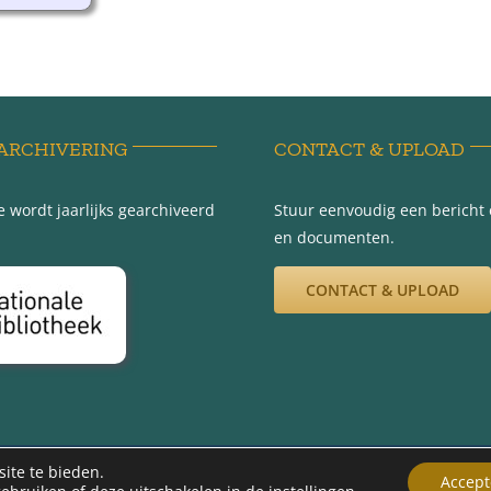
ARCHIVERING
CONTACT & UPLOAD
 wordt jaarlijks gearchiveerd
Stuur eenvoudig een bericht e
en documenten.
CONTACT & UPLOAD
012 -2026 | Werkgroep Minnertsga Vroeger | Ontwerp en beheer Gerryt Bou
ite te bieden.
Accept