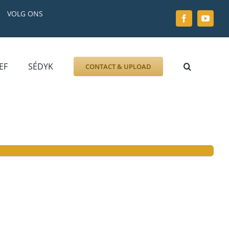
VOLG ONS
EF
SÉDYK
CONTACT & UPLOAD
ZOEK AFBEELDING
FOTO
DOCUMENT
GRAFZERK
ALLLES