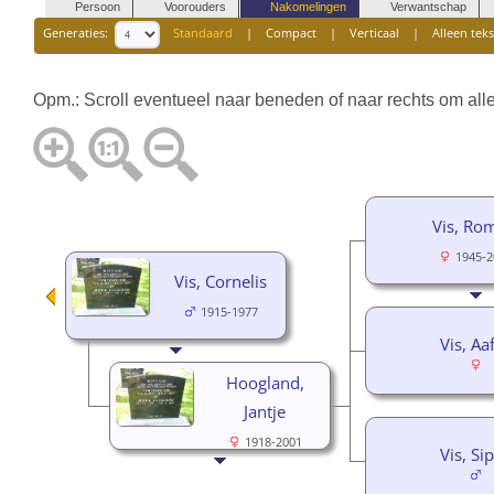
Persoon
Voorouders
Nakomelingen
Verwantschap
Generaties:
Standaard
|
Compact
|
Verticaal
|
Alleen teks
Opm.: Scroll eventueel naar beneden of naar rechts om alle
Vis, Ro
1945-2
Vis, Cornelis
1915-1977
Vis, Aa
Hoogland,
Jantje
1918-2001
Vis, Si