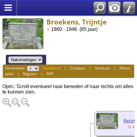
Broekens, Trijntje
1860 - 1946 (85 jaar)
Generaties:
Standaard
|
Compact
|
Verticaal
|
Alleen
tekst
|
Register
|
PDF
Opm.: Scroll eventueel naar beneden of naar rechts om alles
te kunnen zien.
Reisma
18