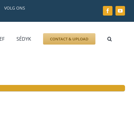
VOLG ONS
EF
SÉDYK
CONTACT & UPLOAD
ZOEK AFBEELDING
FOTO
DOCUMENT
GRAFZERK
ALLLES