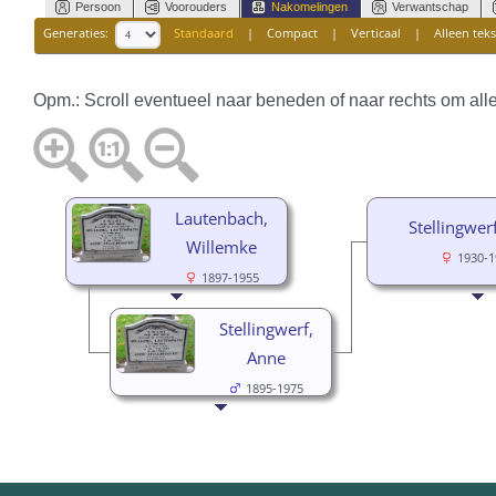
Persoon
Voorouders
Nakomelingen
Verwantschap
Generaties:
Standaard
|
Compact
|
Verticaal
|
Alleen teks
Opm.: Scroll eventueel naar beneden of naar rechts om alle
Lautenbach,
Stellingwer
Willemke
1930-1
1897-1955
Stellingwerf,
Anne
1895-1975