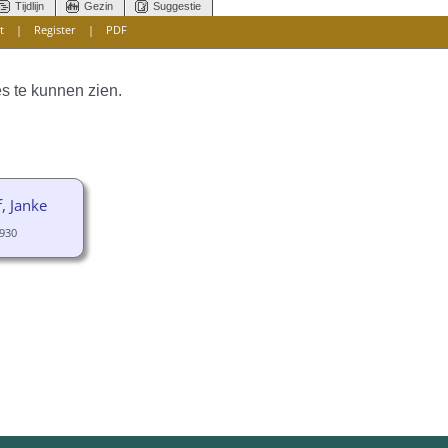
Tijdlijn
Gezin
Suggestie
t
|
Register
|
PDF
s te kunnen zien.
f, Janke
930