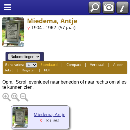
Miedema, Antje
1904 - 1962 (57 jaar)
Generaties:
Standaard
|
Compact
|
Verticaal
|
Alleen
tekst
|
Register
|
PDF
Opm.: Scroll eventueel naar beneden of naar rechts om alles
te kunnen zien.
Miedema, Antje
1904-1962