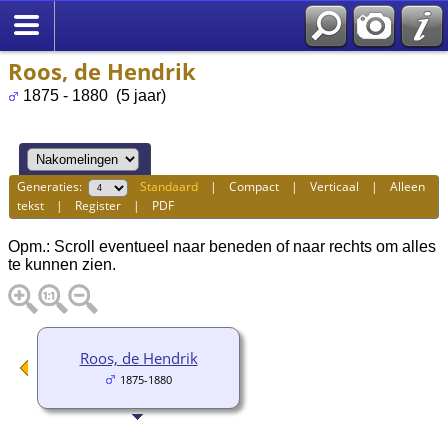
Roos, de Hendrik
1875 - 1880 (5 jaar)
Generaties:
Standaard
|
Compact
|
Verticaal
|
Alleen
tekst
|
Register
|
PDF
Opm.: Scroll eventueel naar beneden of naar rechts om alles
te kunnen zien.
Roos, de Hendrik
1875-1880