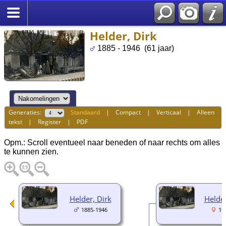
Helder, Dirk
1885 - 1946 (61 jaar)
Generaties:
Standaard
|
Compact
|
Verticaal
|
Alleen
tekst
|
Register
|
PDF
Opm.: Scroll eventueel naar beneden of naar rechts om alles
te kunnen zien.
Helder, Dirk
Helder
1885-1946
19