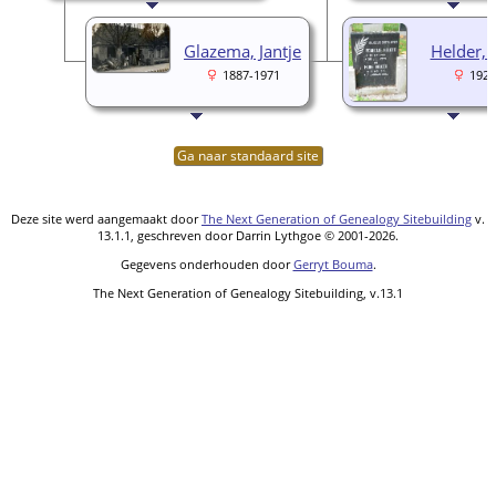
Glazema, Jantje
Helder, 
1887-1971
1921
Ga naar standaard site
Deze site werd aangemaakt door
The Next Generation of Genealogy Sitebuilding
v.
13.1.1, geschreven door Darrin Lythgoe © 2001-2026.
Gegevens onderhouden door
Gerryt Bouma
.
The Next Generation of Genealogy Sitebuilding, v.13.1