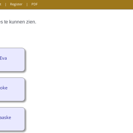
t
|
Register
|
PDF
s te kunnen zien.
Eva
Joke
aaske