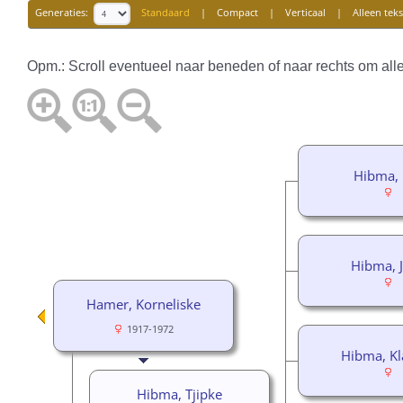
Generaties:
Standaard
|
Compact
|
Verticaal
|
Alleen teks
Opm.: Scroll eventueel naar beneden of naar rechts om alle
Hibma, 
Hibma, 
Hamer, Korneliske
1917-1972
Hibma, Kl
Hibma, Tjipke