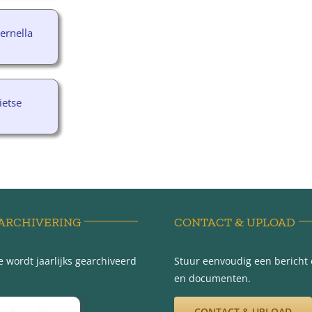
ernella
ietse
ARCHIVERING
CONTACT & UPLOAD
 wordt jaarlijks gearchiveerd
Stuur eenvoudig een bericht e
en documenten.
CONTACT & UPLOAD