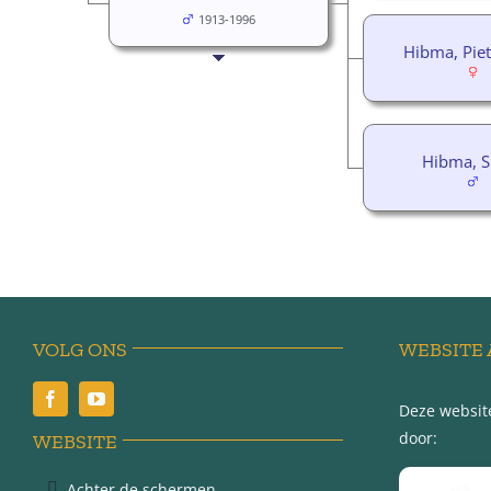
1913-1996
Hibma, Piet
Hibma, S
VOLG ONS
WEBSITE 
Deze website
door:
WEBSITE
Achter de schermen