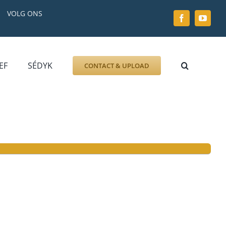
VOLG ONS
EF
SÉDYK
CONTACT & UPLOAD
ZOEK AFBEELDING
FOTO
DOCUMENT
GRAFZERK
ALLLES