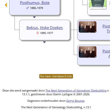
Posthumus, Bote
H
1886-1979
Post
Bekius, Jitske Doekes
Tri
1885-1977
Post
A
Ga naar standaard site
Deze site werd aangemaakt door
The Next Generation of Genealogy Sitebuilding
v.
13.1.1, geschreven door Darrin Lythgoe © 2001-2026.
Gegevens onderhouden door
Gerryt Bouma
.
The Next Generation of Genealogy Sitebuilding, v.13.1