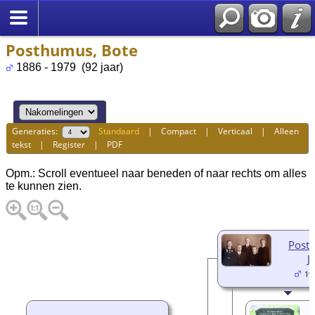
Posthumus, Bote
1886 - 1979 (92 jaar)
Generaties:
Standaard
|
Compact
|
Verticaal
|
Alleen
tekst
|
Register
|
PDF
Opm.: Scroll eventueel naar beneden of naar rechts om alles
te kunnen zien.
Post
J
19