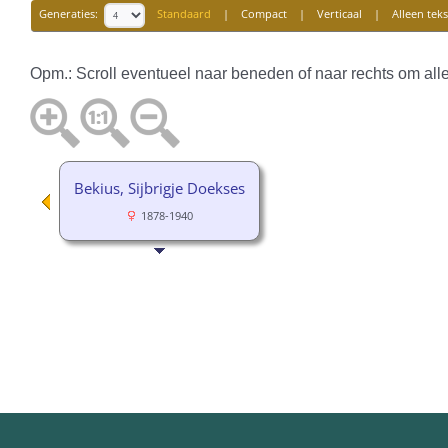
Generaties:
Standaard
|
Compact
|
Verticaal
|
Alleen teks
Opm.: Scroll eventueel naar beneden of naar rechts om alle
Bekius, Sijbrigje Doekses
1878-1940