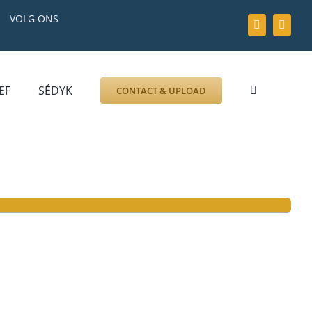
VOLG ONS
EF
SÉDYK
CONTACT & UPLOAD