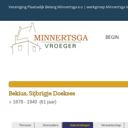
Ga
Vereniging Plaatselijk Belang Minnertsga e.o | werkgroep Minnertsga 
naar
inhoud
BEGIN
Bekius, Sijbrigje Doekses
1878 - 1940 (61 jaar)
Persoon
Voorouders
Nakomelingen
Verwantschap