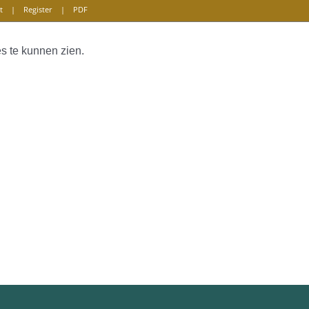
t
|
Register
|
PDF
s te kunnen zien.