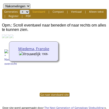
Generaties:
Standaard
|
Compact
|
Verticaal
|
Alleen tekst
|
Register
|
PDF
Opm.: Scroll eventueel naar beneden of naar rechts om alles
te kunnen zien.
Miedema, Franske
1908-
Ga naar standaard site
Deze site werd aangemaakt door
The Next Generation of Genealogy Sitebuilding
v.