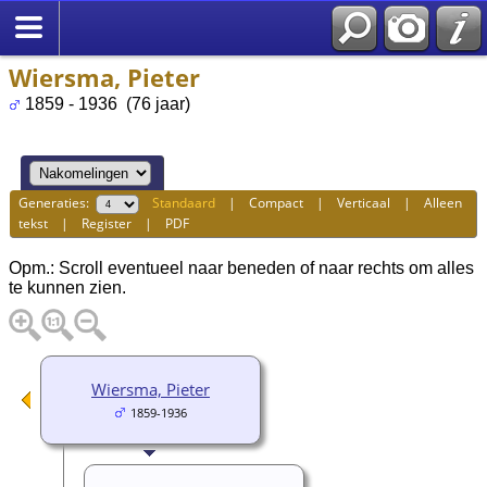
Wiersma, Pieter
1859 - 1936 (76 jaar)
Generaties:
Standaard
|
Compact
|
Verticaal
|
Alleen
tekst
|
Register
|
PDF
Opm.: Scroll eventueel naar beneden of naar rechts om alles
te kunnen zien.
Wiersma, Pieter
1859-1936