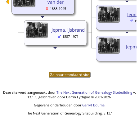
van der
1888-1945
Jepma
19
Jepma, IJsbrand
1887-1971
Jepma,
Ga naar standaard site
Deze site werd aangemaakt door
The Next Generation of Genealogy Sitebuilding
v.
13.1.1, geschreven door Darrin Lythgoe © 2001-2026.
Gegevens onderhouden door
Gerryt Bouma
.
The Next Generation of Genealogy Sitebuilding, v.13.1