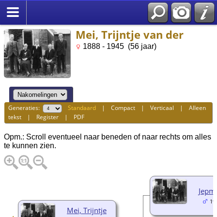
Mei, Trijntje van der
1888 - 1945 (56 jaar)
Generaties:
Standaard
|
Compact
|
Verticaal
|
Alleen
tekst
|
Register
|
PDF
Opm.: Scroll eventueel naar beneden of naar rechts om alles
te kunnen zien.
Jepma
19
Mei, Trijntje