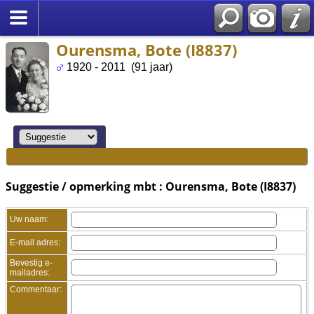
Ourensma, Bote (I8837)
1920 - 2011 (91 jaar)
Suggestie / opmerking mbt : Ourensma, Bote (I8837)
Uw naam:
E-mail adres:
Bevestig e-
mailadres:
Commentaar: