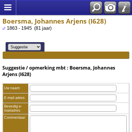
Boersma, Johannes Arjens (I628)
1863 - 1945 (81 jaar)
Suggestie / opmerking mbt : Boersma, Johannes
Arjens (I628)
Uw naam:
E-mail adres:
Bevestig e-
mailadres:
Commentaar: