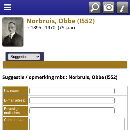
Norbruis, Obbe (I552)
1895 - 1970 (75 jaar)
Suggestie / opmerking mbt : Norbruis, Obbe (I552)
Uw naam:
E-mail adres:
Bevestig e-
mailadres:
Commentaar: