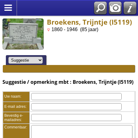
Broekens, Trijntje (I5119)
1860 - 1946 (85 jaar)
Suggestie / opmerking mbt : Broekens, Trijntje (I5119)
Uw naam:
E-mail adres:
Bevestig e-
mailadres:
Commentaar: